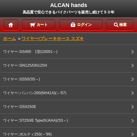
ALCAN hands
高品質で安心できるバイクパーツを販売し続けて５０年
カート
ログイン
検索
ホーム
＞
ワイヤー/ブレーキホース スズキ
ワイヤー::GS400 1型(10001～)
ワイヤー::GN125/GN125H
ワイヤー::GS50('05～)
ワイヤー::バンバン200(NH41A)(～'07)
ワイヤー::GSX250E
ワイヤー::ST250/E Type(NJ4AA)('03～)
ワイヤー::ボルティ250(～'99)