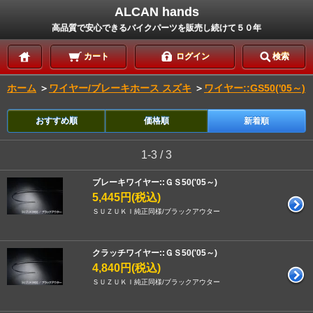
ALCAN hands
高品質で安心できるバイクパーツを販売し続けて５０年
カート
ログイン
検索
ホーム
＞
ワイヤー/ブレーキホース スズキ
＞
ワイヤー::GS50('05～)
おすすめ順
価格順
新着順
1-3 / 3
ブレーキワイヤー::ＧＳ50('05～)
5,445円(税込)
ＳＵＺＵＫＩ純正同様/ブラックアウター
クラッチワイヤー::ＧＳ50('05～)
4,840円(税込)
ＳＵＺＵＫＩ純正同様/ブラックアウター