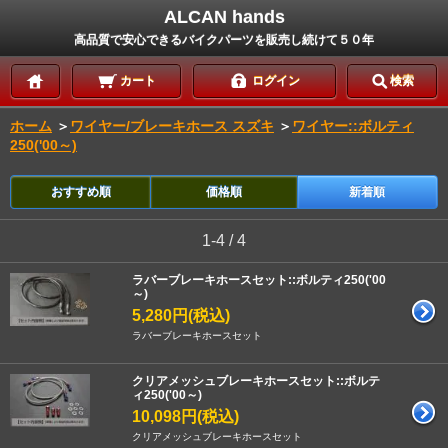
ALCAN hands
高品質で安心できるバイクパーツを販売し続けて５０年
カート
ログイン
検索
ホーム
＞
ワイヤー/ブレーキホース スズキ
＞
ワイヤー::ボルティ
250('00～)
おすすめ順
価格順
新着順
1-4 / 4
ラバーブレーキホースセット::ボルティ250('00
～)
5,280円(税込)
ラバーブレーキホースセット
クリアメッシュブレーキホースセット::ボルテ
ィ250('00～)
10,098円(税込)
クリアメッシュブレーキホースセット