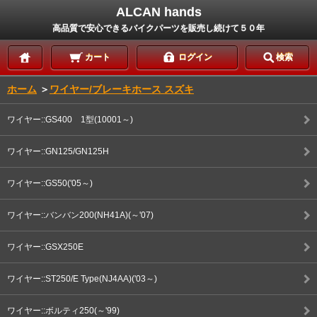
ALCAN hands
高品質で安心できるバイクパーツを販売し続けて５０年
カート
ログイン
検索
ホーム
＞
ワイヤー/ブレーキホース スズキ
ワイヤー::GS400 1型(10001～)
ワイヤー::GN125/GN125H
ワイヤー::GS50('05～)
ワイヤー::バンバン200(NH41A)(～'07)
ワイヤー::GSX250E
ワイヤー::ST250/E Type(NJ4AA)('03～)
ワイヤー::ボルティ250(～'99)