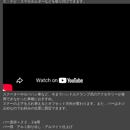
Ｃ・ナビ・スマホホルダーなどを取り付けできます。
スクーターやセパハン車など、今までハンドルクランプ式のアクセサリーが使
用できなかった車種におすすめ。
ステーの上下を入れ替えるとオフセット方向が変わります。また、バーはネジ
止めなのでお好みの位置に固定できます。
バー直径＝２２．２φ用
バー部 アルミ削り出し・アルマイト仕上げ