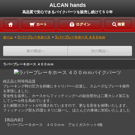
ALCAN hands
高品質で安心できるバイクパーツを販売し続けて５０年
カート
ログイン
検索
ホーム
＞
ラバーブレーキホース
＞
ラバーブレーキホース ４００ｍｍ
前の商品へ
次の商品へ
ラバーブレーキホース ４００ｍｍ
純正品と同等同品質
ブレーキング時の圧力を的確にキャリパーへ伝達し、スムーズなブレーキ操作
を実現しました。
安全性を追求し、ホースからフィッティングへの結合部分は二重カシメ加工を
してシール性を高めています。
また銅製ガスケットが付属されていますので、更なる安全を保障いたします。
フィッティング部を25度ヒネリに統一し、ほとんどの車体に対応いたしました
【商品内容】
ラバーブレーキホース ４００ｍｍ アルミガスケット4枚