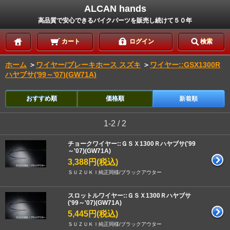
ALCAN hands
高品質で安心できるバイクパーツを販売し続けて５０年
カート
ログイン
検索
ホーム
＞
ワイヤー/ブレーキホース スズキ
＞
ワイヤー::GSX1300R
ハヤブサ('99～'07)(GW71A)
おすすめ順
価格順
新着順
1-2 / 2
チョークワイヤー::ＧＳＸ1300Ｒハヤブサ('99
～'07)(GW71A)
3,388円(税込)
ＳＵＺＵＫＩ純正同様/ブラックアウター
スロットルワイヤー::ＧＳＸ1300Ｒハヤブサ
('99～'07)(GW71A)
5,445円(税込)
ＳＵＺＵＫＩ純正同様/ブラックアウター