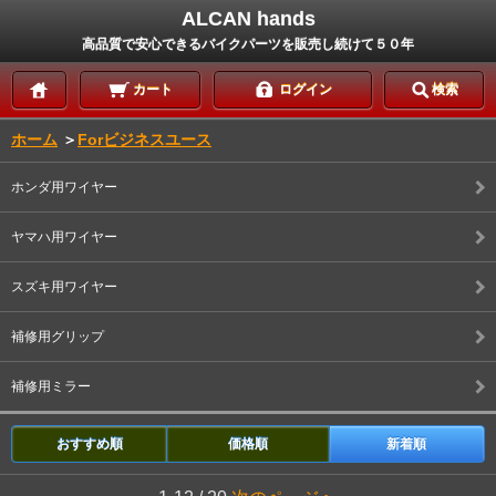
ALCAN hands
高品質で安心できるバイクパーツを販売し続けて５０年
カート
ログイン
検索
ホーム
＞
Forビジネスユース
ホンダ用ワイヤー
ヤマハ用ワイヤー
スズキ用ワイヤー
補修用グリップ
補修用ミラー
おすすめ順
価格順
新着順