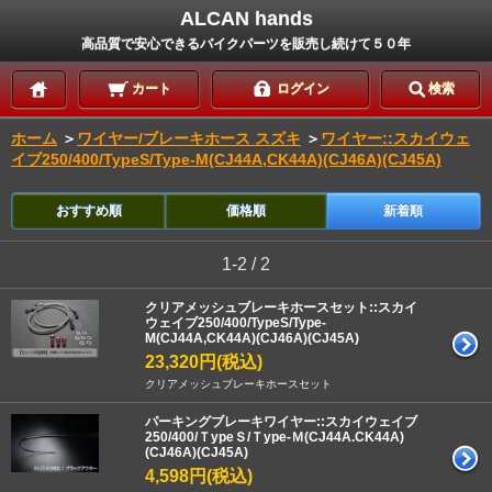
ALCAN hands
高品質で安心できるバイクパーツを販売し続けて５０年
カート
ログイン
検索
ホーム
＞
ワイヤー/ブレーキホース スズキ
＞
ワイヤー::スカイウェ
イブ250/400/TypeS/Type-M(CJ44A,CK44A)(CJ46A)(CJ45A)
おすすめ順
価格順
新着順
1-2 / 2
クリアメッシュブレーキホースセット::スカイ
ウェイブ250/400/TypeS/Type-
M(CJ44A,CK44A)(CJ46A)(CJ45A)
23,320円(税込)
クリアメッシュブレーキホースセット
パーキングブレーキワイヤー::スカイウェイブ
250/400/ＴypeＳ/Ｔype-Ｍ(CJ44A.CK44A)
(CJ46A)(CJ45A)
4,598円(税込)