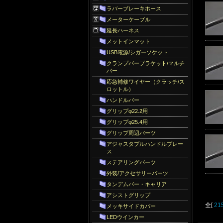
ラバーブレーキホース
メーターケーブル
延長ハーネス
メットインマット
USB電源/シガーソケット
クランプバーブラケット/マルチ
バー
応急補修ワイヤー（クラッチ/ス
ロットル）
ハンドルバー
グリップφ22.2用
グリップφ25.4用
グリップ周辺パーツ
アジャスタブルハンドルブレー
ス
ステアリングパーツ
外装/アクセサリーパーツ
タンデムバー・キャリア
アシストグリップ
全[
21
メッキサイドカバー
LEDウインカー