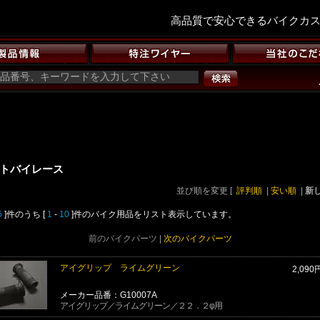
高品質で安心できるバイクカ
トバイレース
並び順を変更
[
評判順
|
安い順
|
新
5
]件のうち [
1
-
10
]件のバイク用品をリスト表示しています。
前のバイクパーツ |
次のバイクパーツ
アイグリップ ライムグリーン
2,090
メーカー品番：G10007A
アイグリップ／ライムグリーン／２２．２φ用