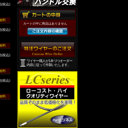
円(税込)
ク
無料
カートの中に商品はありません
円(税込)
ク
無料
円(税込)
ワイヤー職人が1本づつオーダー
内容に従って作製いたします。
ク
無料
円(税込)
ク
無料