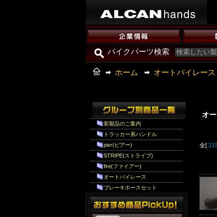
バイクパーツ検索
ホーム
オートバイレース
オー
新製品のご案内
トラッカー系ハンドル
pier(ピアー)
全[
21
STRIPE(ストライプ)
fire(ファイアー)
オートバイレース
ブレーキホースセット