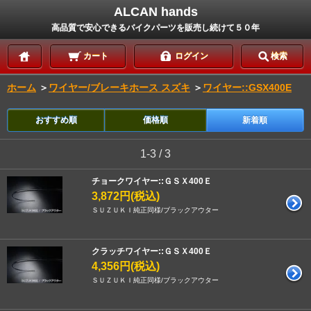
ALCAN hands
高品質で安心できるバイクパーツを販売し続けて５０年
カート
ログイン
検索
ホーム
＞
ワイヤー/ブレーキホース スズキ
＞
ワイヤー::GSX400E
おすすめ順
価格順
新着順
1-3 / 3
チョークワイヤー::ＧＳＸ400Ｅ
3,872円(税込)
ＳＵＺＵＫＩ純正同様/ブラックアウター
クラッチワイヤー::ＧＳＸ400Ｅ
4,356円(税込)
ＳＵＺＵＫＩ純正同様/ブラックアウター