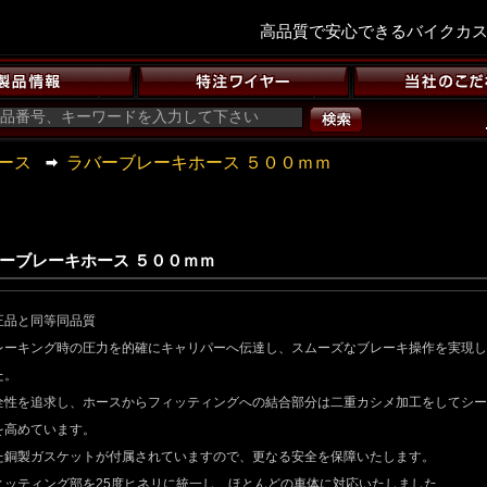
高品質で安心できるバイクカ
ース
ラバーブレーキホース ５００ｍｍ
ーブレーキホース ５００ｍｍ
正品と同等同品質
レーキング時の圧力を的確にキャリパーへ伝達し、スムーズなブレーキ操作を実現し
た。
全性を追求し、ホースからフィッティングへの結合部分は二重カシメ加工をしてシー
を高めています。
た銅製ガスケットが付属されていますので、更なる安全を保障いたします。
ィッティング部を25度ヒネリに統一し、ほとんどの車体に対応いたしました