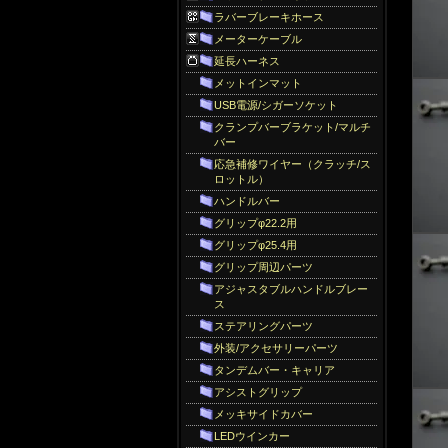
ラバーブレーキホース
メーターケーブル
延長ハーネス
メットインマット
USB電源/シガーソケット
クランプバーブラケット/マルチ
バー
応急補修ワイヤー（クラッチ/ス
ロットル）
ハンドルバー
グリップφ22.2用
グリップφ25.4用
グリップ周辺パーツ
アジャスタブルハンドルブレー
ス
ステアリングパーツ
外装/アクセサリーパーツ
タンデムバー・キャリア
アシストグリップ
メッキサイドカバー
LEDウインカー