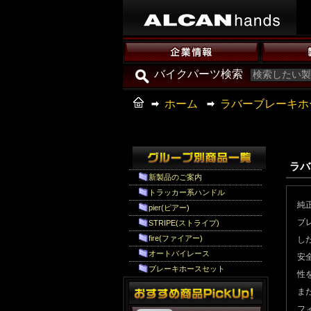
バイクパーツ検索
ホーム
ラバーブレーキホ
ラバ
新製品のご案内
トラッカー系ハンドル
純
pier(ピアー)
ブ
STRIPE(ストライプ)
fire(ファイアー)
し
オートバイレース
安
ブレーキホースセット
性
ま
フ