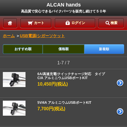
ALCAN hands
高品質で安心できるバイクパーツを販売し続けて５０年
カート
ログイン
検索
ホーム
＞
USB電源/シガーソケット
おすすめ順
価格順
新着順
1-7 / 7
6A/高速充電/クイックチャージ対応 タイプ
C/A アルミニウムUSBポートKIT
10,450円(税込)
5V/4A アルミニウムUSBポートKIT
7,700円(税込)