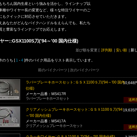
もちろん国内生産という強みを活かし、ラインナップ以
車種やワイヤー長の変更など、様々な特注ワイヤーのご
にもクイックに対応させていただきます。
えあなたがどんなバイクハンドルをえらんでも、私たち
質と豊富なラインナップでお応えします。
ー::GSX1100S刀('94～'00 国内仕様)
並び順を変更
[
評判順
|
安い順
|
新
]件のうち [
1
-
4
]件のバイク用品をリスト表示しています。
前のバイクパーツ | 次のバイクパーツ
ラバーブレーキホースセット::ＧＳＸ1100Ｓ刀('94～'00 国内
10,648
仕様)
メーカー品番：MS417R
ラバーブレーキホースセット
送料
クリアメッシュブレーキホースセット::ＧＳＸ1100Ｓ刀('94
19,635
～'00 国内仕様)
メーカー品番：MS417A
クリアメッシュブレーキホースセット
送料
クラッチワイヤー::ＧＳＸ1100Ｓ刀('94～'00 国内仕様)