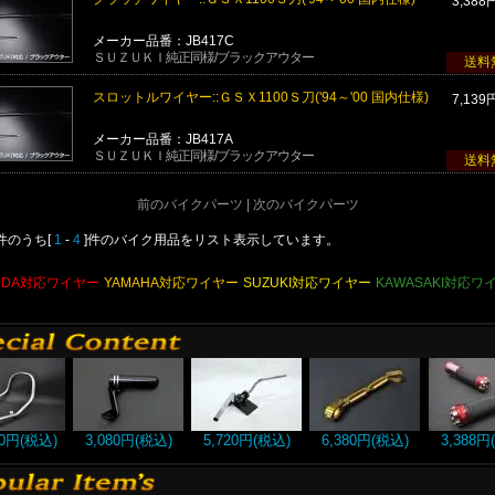
3,388
メーカー品番：JB417C
ＳＵＺＵＫＩ純正同様/ブラックアウター
送料
スロットルワイヤー::ＧＳＸ1100Ｓ刀('94～'00 国内仕様)
7,139
メーカー品番：JB417A
ＳＵＺＵＫＩ純正同様/ブラックアウター
送料
前のバイクパーツ | 次のバイクパーツ
]件のうち[
1
-
4
]件のバイク用品をリスト表示しています。
NDA対応ワイヤー
YAMAHA対応ワイヤー
SUZUKI対応ワイヤー
KAWASAKI対応ワ
00円(税込)
3,080円(税込)
5,720円(税込)
6,380円(税込)
3,388円