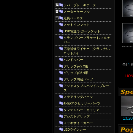
ラバーブレーキホース
メーターケーブル
延長ハーネス
メットインマット
USB電源/シガーソケット
クランプバーブラケット/マルチ
バー
応急補修ワイヤー（クラッチ/ス
ロットル）
ハンドルバー
全[
4
グリップφ22.2用
グリップφ25.4用
HO
グリップ周辺パーツ
アジャスタブルハンドルブレー
ス
ステアリングパーツ
外装/アクセサリーパーツ
タンデムバー・キャリア
アシストグリップ
13,2
メッキサイドカバー
LEDウインカー