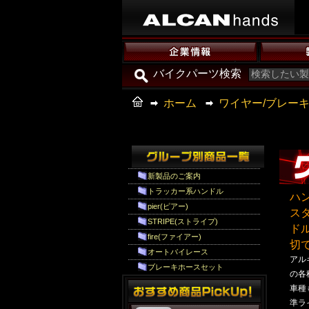
バイクパーツ検索
ホーム
ワイヤー/ブレーキ
新製品のご案内
トラッカー系ハンドル
ハ
pier(ピアー)
ス
STRIPE(ストライプ)
ド
fire(ファイアー)
切
オートバイレース
アル
ブレーキホースセット
の各
車種
準ラ