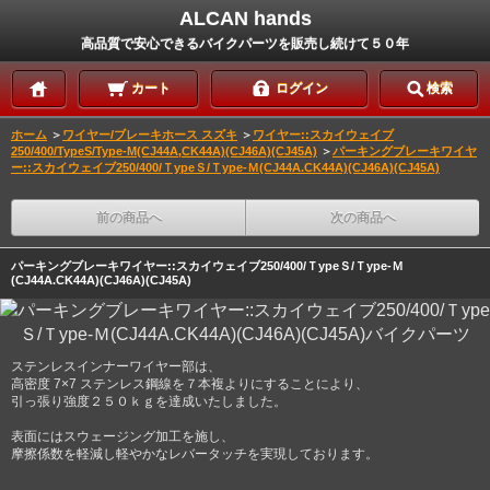
ALCAN hands
高品質で安心できるバイクパーツを販売し続けて５０年
カート
ログイン
検索
ホーム
＞
ワイヤー/ブレーキホース スズキ
＞
ワイヤー::スカイウェイブ
250/400/TypeS/Type-M(CJ44A,CK44A)(CJ46A)(CJ45A)
＞
パーキングブレーキワイヤ
ー::スカイウェイブ250/400/ＴypeＳ/Ｔype-Ｍ(CJ44A.CK44A)(CJ46A)(CJ45A)
前の商品へ
次の商品へ
パーキングブレーキワイヤー::スカイウェイブ250/400/ＴypeＳ/Ｔype-Ｍ
(CJ44A.CK44A)(CJ46A)(CJ45A)
ステンレスインナーワイヤー部は、
高密度 7×7 ステンレス鋼線を７本複よりにすることにより、
引っ張り強度２５０ｋｇを達成いたしました。
表面にはスウェージング加工を施し、
摩擦係数を軽減し軽やかなレバータッチを実現しております。