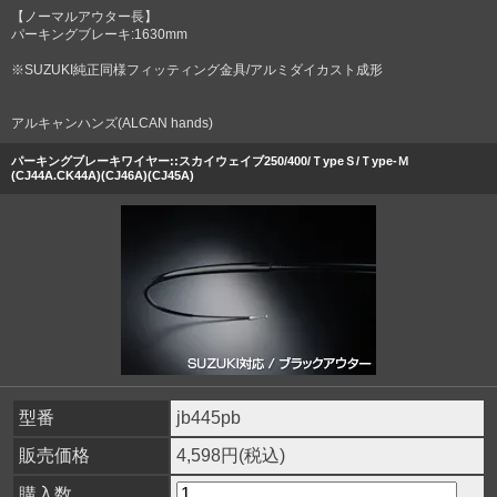
【ノーマルアウター長】
パーキングブレーキ:1630mm
※SUZUKI純正同様フィッティング金具/アルミダイカスト成形
アルキャンハンズ(ALCAN hands)
パーキングブレーキワイヤー::スカイウェイブ250/400/ＴypeＳ/Ｔype-Ｍ
(CJ44A.CK44A)(CJ46A)(CJ45A)
型番
jb445pb
販売価格
4,598円(税込)
購入数