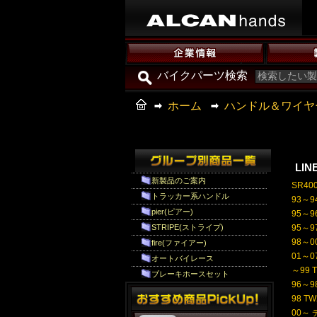
バイクパーツ検索
ホーム
ハンドル＆ワイヤ
LI
新製品のご案内
SR400
トラッカー系ハンドル
93～9
pier(ピアー)
95～9
STRIPE(ストライプ)
95～9
98～0
fire(ファイアー)
01～0
オートバイレース
～99 T
ブレーキホースセット
96～98
98 TW
00～ 