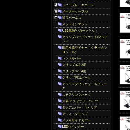
ラバーブレーキホース
メーターケーブル
延長ハーネス
メットインマット
USB電源/シガーソケット
クランプバーブラケット/マルチ
バー
応急補修ワイヤー（クラッチ/ス
ロットル）
ハンドルバー
グリップφ22.2用
グリップφ25.4用
グリップ周辺パーツ
アジャスタブルハンドルブレー
ス
ステアリングパーツ
外装/アクセサリーパーツ
タンデムバー・キャリア
アシストグリップ
メッキサイドカバー
LEDウインカー