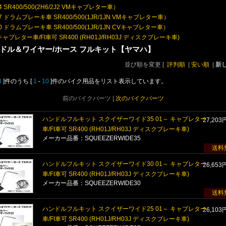
4 SR400/500(2H6/2J2 VMキャブレター車）
7 ドラムブレーキ車 SR400/500(1JR/1JN VMキャブレター車）
0 ドラムブレーキ車 SR400/500(1JR/1JN CVキャブレター車）
キャブレター車/FI車可 SR400 (RH01J/RH03J ディスクブレーキ車)
ドル＆ワイヤー/ホース フルキット【ヤマハ】
並び順を変更
[
評判順
|
安い順
|
新
4
]件のうち [
1
-
10
]件のバイク用品をリスト表示しています。
前のバイクパーツ |
次のバイクパーツ
ハンドルフルキット スクイザーワイド35 01～ キャブレター
27,203
車/FI車可 SR400 (RH01J/RH03J ディスクブレーキ車)
メーカー品番：SQUEEZERWIDE35
送料
ハンドルフルキット スクイザーワイド30 01～ キャブレター
26,653
車/FI車可 SR400 (RH01J/RH03J ディスクブレーキ車)
メーカー品番：SQUEEZERWIDE30
送料
ハンドルフルキット スクイザーワイド25 01～ キャブレター
26,103
車/FI車可 SR400 (RH01J/RH03J ディスクブレーキ車)