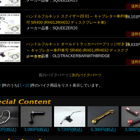
メーカー品番：SQUEEZER25
送料
ハンドルフルキット スクイザー20 01～ キャブレター車/FI車
26,103
可 SR400 (RH01J/RH03J ディスクブレーキ車)
メーカー品番：SQUEEZER20
送料
ハンドルフルキット オールドトラッカーバーブリッジ付き 01
28,633
～ キャブレター車/FI車可 SR400 (RH01J/RH03J ディスクブ
メーカー品番：OLDTRACKERBARWITHBRIDGE
レーキ車)
送料
前のバイクパーツ |
次のバイクパーツ
4
]件のうち[
1
-
10
]件のバイク用品をリスト表示しています。
00円(税込)
3,080円(税込)
5,720円(税込)
6,380円(税込)
3,388円