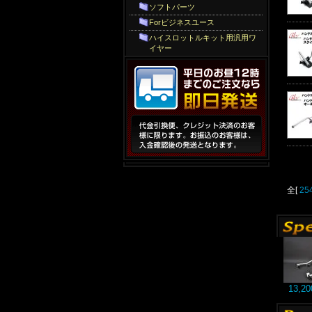
ソフトパーツ
Forビジネスユース
ハイスロットルキット用汎用ワ
イヤー
全[
25
13,2