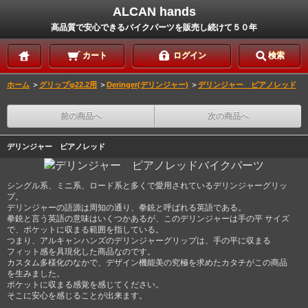
ALCAN hands
高品質で安心できるバイクパーツを販売し続けて５０年
カート
ログイン
検索
ホーム
＞
グリップφ22.2用
＞
Deringer(デリンジャー)
＞
デリンジャー ピアノレッド
前の商品へ
次の商品へ
デリンジャー ピアノレッド
シングル系、ミニ系、ロード系と多くで愛用されているデリンジャーグリッ
プ。
デリンジャーの語源は周知の通り、拳銃と呼ばれる英語である。
拳銃と言う英語の意味はいくつかあるが、このデリンジャーは手の平 サイズ
で、ポケットに収まる範囲を指している。
つまり、アルキャンハンズのデリンジャーグリップは、手の平に収まる
フィット感を具現化した商品なのです。
カスタム多様化のなかで、デザイン機能美の究極を求めたカタチがこの商品
を生みました。
ポケットに収まる感覚を感じてください。
そこに安心を感じることが出来ます。