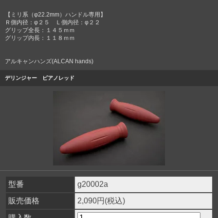
【ミリ系（φ22.2mm）ハンドル専用】
Ｒ側内径：φ２５ Ｌ側内径：φ２２
グリップ全長：１４５ｍｍ
グリップ内長：１１８ｍｍ
アルキャンハンズ(ALCAN hands)
デリンジャー ピアノレッド
型番
g20002a
販売価格
2,090円(税込)
購入数