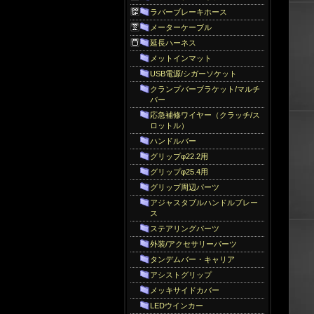
ラバーブレーキホース
メーターケーブル
延長ハーネス
メットインマット
USB電源/シガーソケット
クランプバーブラケット/マルチ
バー
応急補修ワイヤー（クラッチ/ス
ロットル）
ハンドルバー
グリップφ22.2用
グリップφ25.4用
グリップ周辺パーツ
アジャスタブルハンドルブレー
ス
ステアリングパーツ
外装/アクセサリーパーツ
タンデムバー・キャリア
アシストグリップ
メッキサイドカバー
LEDウインカー