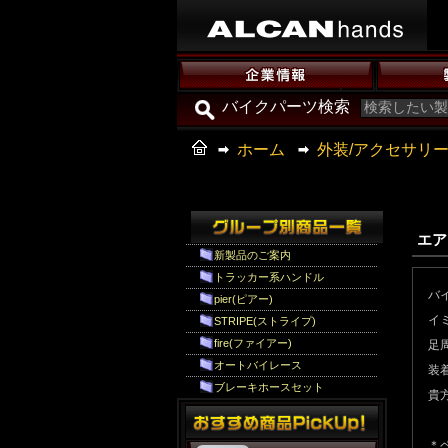
バイクパーツ検索
ホーム
外装/アクセサリ
エア
新製品のご案内
トラッカー系ハンドル
バ
pier(ピアー)
イ
STRIPE(ストライプ)
fire(ファイアー)
足
オートバイレース
装
ブレーキホースセット
貴
＊