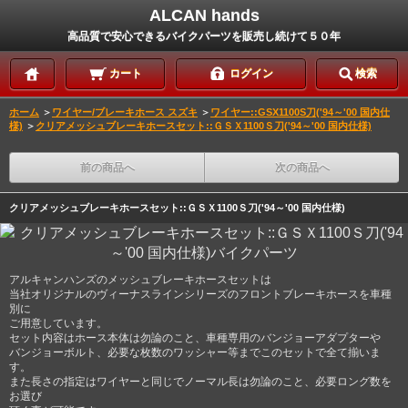
ALCAN hands
高品質で安心できるバイクパーツを販売し続けて５０年
カート
ログイン
検索
ホーム
＞
ワイヤー/ブレーキホース スズキ
＞
ワイヤー::GSX1100S刀('94～'00 国内仕
様)
＞
クリアメッシュブレーキホースセット::ＧＳＸ1100Ｓ刀('94～'00 国内仕様)
前の商品へ
次の商品へ
クリアメッシュブレーキホースセット::ＧＳＸ1100Ｓ刀('94～'00 国内仕様)
アルキャンハンズのメッシュブレーキホースセットは
当社オリジナルのヴィーナスラインシリーズのフロントブレーキホースを車種
別に
ご用意しています。
セット内容はホース本体は勿論のこと、車種専用のバンジョーアダプターや
バンジョーボルト、必要な枚数のワッシャー等までこのセットで全て揃いま
す。
また長さの指定はワイヤーと同じでノーマル長は勿論のこと、必要ロング数を
お選び