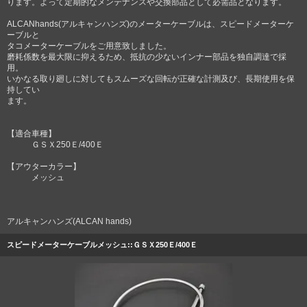
ります。よって定期的なメンテナンスや交換部品として必需品となります。
ALCANhands(アルキャンハンズ)のメーターケーブルは、スピードメーターケ
ーブルと
タコメーターケーブルをご用意致しました。
磨耗係数を最大限に抑えるため、抵抗の少ないインナー部品を独自調達で採
用。
いかなる取り廻しに対してもスムーズな回転が正確な計測及び、長期使用を保
持してい
ます。
【適合車種】
ＧＳＸ250Ｅ/400Ｅ
【アウターカラー】
メッシュ
アルキャンハンズ(ALCAN hands)
スピードメーターケーブルメッシュ::ＧＳＸ250Ｅ/400Ｅ