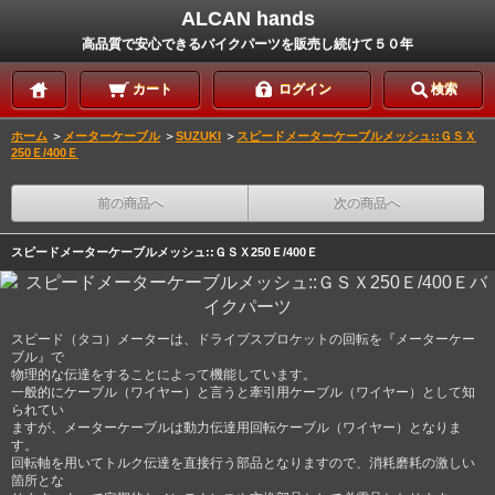
ALCAN hands
高品質で安心できるバイクパーツを販売し続けて５０年
カート
ログイン
検索
ホーム
＞
メーターケーブル
＞
SUZUKI
＞
スピードメーターケーブルメッシュ::ＧＳＸ
250Ｅ/400Ｅ
前の商品へ
次の商品へ
スピードメーターケーブルメッシュ::ＧＳＸ250Ｅ/400Ｅ
スピード（タコ）メーターは、ドライブスプロケットの回転を『メーターケー
ブル』で
物理的な伝達をすることによって機能しています。
一般的にケーブル（ワイヤー）と言うと牽引用ケーブル（ワイヤー）として知
られてい
ますが、メーターケーブルは動力伝達用回転ケーブル（ワイヤー）となりま
す。
回転軸を用いてトルク伝達を直接行う部品となりますので、消耗磨耗の激しい
箇所とな