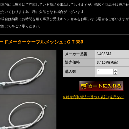
基本的には弊社にて在庫している商品を出品しておりますが、幅広く商品を販売させ
ただいております為、稀に欠品となる場合がございます。
の場合は納期にお時間を頂く事及び受注キャンセルをお願いする場合もございますが
の際は何卒ご了承ください。
ードメーターケーブルメッシュ::ＧＴ380
メーカー品番
N403SM
販売価格
3,410円(税込)
購入数
» 特定商取引法に基づく表記 (返品など)