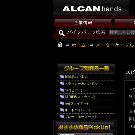
バイクパーツ検索
ホーム
メーターケーブル
スピ
新製品のご案内
トラッカー系ハンドル
ス
pier(ピアー)
物
STRIPE(ストライプ)
fire(ファイアー)
一
オートバイレース
ま
ブレーキホースセット
回
り