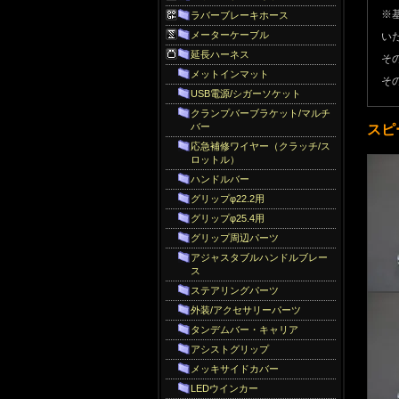
※
ラバーブレーキホース
メーターケーブル
い
延長ハーネス
そ
メットインマット
そ
USB電源/シガーソケット
クランプバーブラケット/マルチ
バー
スピ
応急補修ワイヤー（クラッチ/ス
ロットル）
ハンドルバー
グリップφ22.2用
グリップφ25.4用
グリップ周辺パーツ
アジャスタブルハンドルブレー
ス
ステアリングパーツ
外装/アクセサリーパーツ
タンデムバー・キャリア
アシストグリップ
メッキサイドカバー
LEDウインカー