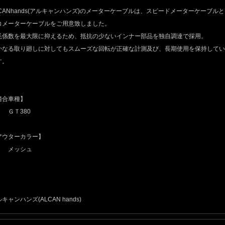
LCANhands(アルキャンハンズ)のメーターケーブルは、スピードメーターケーブルと
コメーターケーブルをご用意致しました。
耗係数を最大限に抑えるため、抵抗の少ないインナー部品を独自調達で採用。
かなる取り廻しに対してもスムーズな回転が正確な計測及び、長期使用を保持してい
す。
適合車種】
Ｔ380
アウターカラー】
メッシュ
キャンハンズ(ALCAN hands)