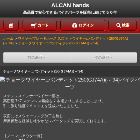
ALCAN hands
高品質で安心できるバイクパーツを販売し続けて５０年
カート
ログイン
検索
ホーム
＞
ワイヤー/ブレーキホース スズキ
＞
ワイヤー::バンディット250(GJ74A)
(～'94)
＞
チョークワイヤー::バンディット250(GJ74A)(～'94)
前の商品へ
次の商品へ
チョークワイヤー::バンディット250(GJ74A)(～'94)
ステンレスインナーワイヤー部は、
高密度 7×7 ステンレス鋼線を７本複よりにすることにより、
引っ張り強度２５０ｋｇを達成いたしました。
表面にはスウェージング加工を施し、
摩擦係数を軽減し軽やかなレバータッチを実現しております。
【ノーマルアウター長】