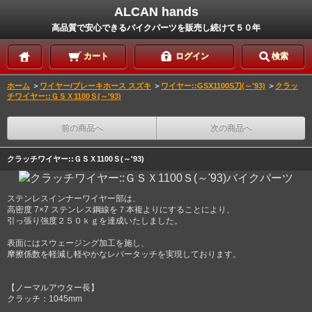
ALCAN hands
高品質で安心できるバイクパーツを販売し続けて５０年
カート
ログイン
検索
ホーム
＞
ワイヤー/ブレーキホース スズキ
＞
ワイヤー::GSX1100S刀(～'93)
＞
クラッ
チワイヤー::ＧＳＸ1100Ｓ(～'93)
前の商品へ
次の商品へ
クラッチワイヤー::ＧＳＸ1100Ｓ(～'93)
ステンレスインナーワイヤー部は、
高密度 7×7 ステンレス鋼線を７本複よりにすることにより、
引っ張り強度２５０ｋｇを達成いたしました。
表面にはスウェージング加工を施し、
摩擦係数を軽減し軽やかなレバータッチを実現しております。
【ノーマルアウター長】
クラッチ：1045mm