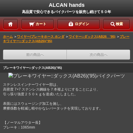
ALCAN hands
高品質で安心できるバイクパーツを販売し続けて５０年
カート
ログイン
検索
ホーム
＞
ワイヤー/ブレーキホース ホンダ
＞
ワイヤー::ダックス(AB26 '95)
＞
ブレー
キワイヤー::ダックス(AB26)('95)
前の商品へ
次の商品へ
ブレーキワイヤー::ダックス(AB26)('95)
ステンレスインナーワイヤー部は、
高密度 7×7 ステンレス鋼線を７本複よりにすることにより、
引っ張り強度２５０ｋｇを達成いたしました。
表面にはスウェージング加工を施し、
摩擦係数を軽減し軽やかなレバータッチを実現しております。
【ノーマルアウター長】
ブレーキ：1065mm