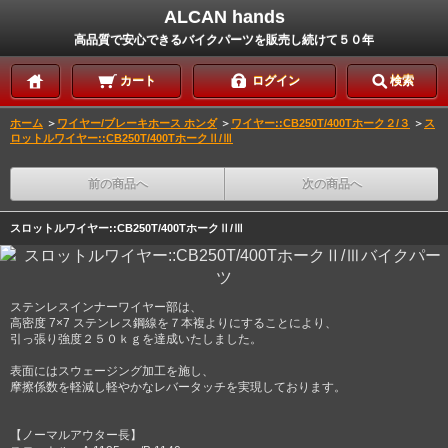
ALCAN hands
高品質で安心できるバイクパーツを販売し続けて５０年
カート
ログイン
検索
ホーム
＞
ワイヤー/ブレーキホース ホンダ
＞
ワイヤー::CB250T/400Tホーク２/３
＞
ス
ロットルワイヤー::CB250T/400TホークⅡ/Ⅲ
前の商品へ
次の商品へ
スロットルワイヤー::CB250T/400TホークⅡ/Ⅲ
ステンレスインナーワイヤー部は、
高密度 7×7 ステンレス鋼線を７本複よりにすることにより、
引っ張り強度２５０ｋｇを達成いたしました。
表面にはスウェージング加工を施し、
摩擦係数を軽減し軽やかなレバータッチを実現しております。
【ノーマルアウター長】