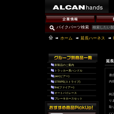
バイクパーツ検索
ホーム
延長ハーネス
延長
新製品のご案内
トラッカー系ハンドル
適合
pier(ピアー)
内
STRIPE(ストライプ)
fire(ファイアー)
オートバイレース
純
ブレーキホースセット
り
取
ハ