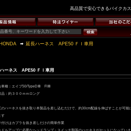
高品質で安心できるバイクカ
HONDA
延長ハーネス APE50 ＦＩ車用
ハーネス APE50 ＦＩ車用
車種：エイプ50/TypeD車 FI車
容品：約３００ｍｍロング
正のハーネスを抜き取り本製品を差し込むだけで、約30cm配線を伸ばすことが可能
ます
り付けはカプラを抜き差しだけの簡単作業
ンドルアップに必要なヘッドランプ・スイッチ類等のハーネスがセットになっていま