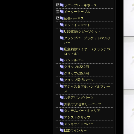
ラバーブレーキホース
メーターケーブル
延長ハーネス
メットインマット
USB電源/シガーソケット
クランプバーブラケット/マルチ
バー
応急補修ワイヤー（クラッチ/ス
ロットル）
ハンドルバー
グリップφ22.2用
グリップφ25.4用
グリップ周辺パーツ
アジャスタブルハンドルブレー
ス
ステアリングパーツ
外装/アクセサリーパーツ
タンデムバー・キャリア
アシストグリップ
メッキサイドカバー
LEDウインカー