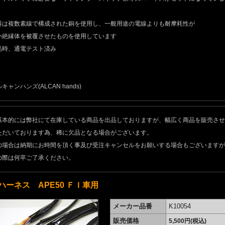
料は複数素線で構成された銅を使用し、一般用途の電線よりも耐摩耗性が
い絶縁体を被覆させたものを使用しています
品時、通電テスト済み
キャンハンズ(ALCAN hands)
基本的には弊社にて在庫している商品を出品しておりますが、幅広く商品を販売させ
ただいております為、稀に欠品となる場合がございます。
の場合は納期にお時間を頂く事及び受注キャンセルをお願いする場合もございますが
の際は何卒ご了承ください。
ハーネス APE50 ＦＩ車用
メーカー品番
K10054
販売価格
5,500円(税込)