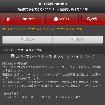
ALCAN hands
高品質で安心できるバイクパーツを販売し続けて５０年
カート
ログイン
検索
ホーム
＞
ラバーブレーキホース
＞
ラバーブレーキホース ９００ｍｍ
前の商品へ
次の商品へ
ラバーブレーキホース ９００ｍｍ
純正品と同等同品質
ブレーキング時の圧力を的確にキャリパーへ伝達し、スムーズなブレーキ操作
を実現しました。
安全性を追求し、ホースからフィッティングへの結合部分は二重カシメ加工を
してシール性を高めています。
また銅製ガスケットが付属されていますので、更なる安全を保障いたします。
フィッティング部を25度ヒネリに統一し、ほとんどの車体に対応いたしました
【商品内容】
ラバーブレーキホース ９００ｍｍ アルミガスケット4枚