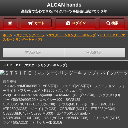
ALCAN hands
高品質で安心できるバイクパーツを販売し続けて５０年
カート
ログイン
検索
ホーム
＞
ステアリングパーツ
＞
マスター・シリンダー・キャップ
＞
ＳＴＲＩＰＥ（マ
スターシリンダーキャップ）
前の商品へ
次の商品へ
ＳＴＲＩＰＥ（マスターシリンダーキャップ）
適合車種
フォルツァ(MF06/08/10 ABS不可)・フェイズ(ABS不可)・フュージョン・フォ
ーサイト・フリーウェイ・PS250・スカイウエィブ
250(CJ43A/44A/45A/46A)/400(CK43A/44A タイプSS不可)・シグナスX(FI)・
リード50('89)/90/100・スペイシー100・BW’S125
CB400SS(NC41)・CL400(NC38)・レブル(MC13)・ホーネット(MC31)・
VTR250(MC33)・ジェイド(MC23)・CBR250R(MC41)・FTR223(MC34)・
CB223S(MC40)・SL230(MD33)・エイプ50/100TypeD・
NSR50/80(AC10/HC06)・NS-1(AC12)・NS50F(AC08)・ドリーム50(AC15)・
マグナ50(AC13)・トリッカー(DG10J)