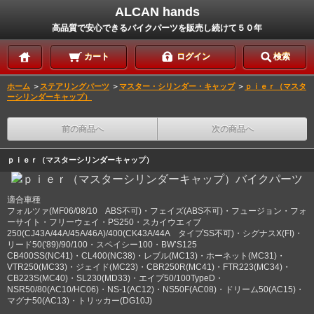
ALCAN hands
高品質で安心できるバイクパーツを販売し続けて５０年
カート
ログイン
検索
ホーム
＞
ステアリングパーツ
＞
マスター・シリンダー・キャップ
＞
ｐｉｅｒ（マスタ
ーシリンダーキャップ）
前の商品へ
次の商品へ
ｐｉｅｒ（マスターシリンダーキャップ）
適合車種
フォルツァ(MF06/08/10 ABS不可)・フェイズ(ABS不可)・フュージョン・フォ
ーサイト・フリーウェイ・PS250・スカイウエィブ
250(CJ43A/44A/45A/46A)/400(CK43A/44A タイプSS不可)・シグナスX(FI)・
リード50('89)/90/100・スペイシー100・BW’S125
CB400SS(NC41)・CL400(NC38)・レブル(MC13)・ホーネット(MC31)・
VTR250(MC33)・ジェイド(MC23)・CBR250R(MC41)・FTR223(MC34)・
CB223S(MC40)・SL230(MD33)・エイプ50/100TypeD・
NSR50/80(AC10/HC06)・NS-1(AC12)・NS50F(AC08)・ドリーム50(AC15)・
マグナ50(AC13)・トリッカー(DG10J)