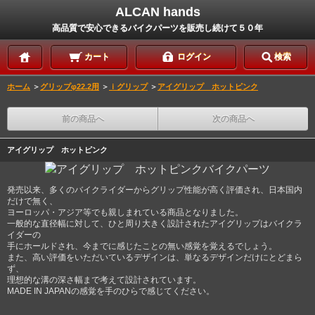
ALCAN hands
高品質で安心できるバイクパーツを販売し続けて５０年
カート
ログイン
検索
ホーム
＞
グリップφ22.2用
＞
ｉグリップ
＞
アイグリップ ホットピンク
前の商品へ
次の商品へ
アイグリップ ホットピンク
発売以来、多くのバイクライダーからグリップ性能が高く評価され、日本国内
だけで無く、
ヨーロッパ・アジア等でも親しまれている商品となりました。
一般的な直径幅に対して、ひと周り大きく設計されたアイグリップはバイクラ
イダーの
手にホールドされ、今までに感じたことの無い感覚を覚えるでしょう。
また、高い評価をいただいているデザインは、単なるデザインだけにとどまら
ず、
理想的な溝の深さ幅まで考えて設計されています。
MADE IN JAPANの感覚を手のひらで感じてください。