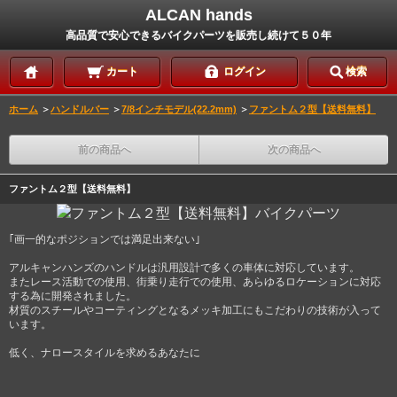
ALCAN hands
高品質で安心できるバイクパーツを販売し続けて５０年
カート
ログイン
検索
ホーム
＞
ハンドルバー
＞
7/8インチモデル(22.2mm)
＞
ファントム２型【送料無料】
前の商品へ
次の商品へ
ファントム２型【送料無料】
｢画一的なポジションでは満足出来ない｣
アルキャンハンズのハンドルは汎用設計で多くの車体に対応しています。
またレース活動での使用、街乗り走行での使用、あらゆるロケーションに対応
する為に開発されました。
材質のスチールやコーティングとなるメッキ加工にもこだわりの技術が入って
います。
低く、ナロースタイルを求めるあなたに