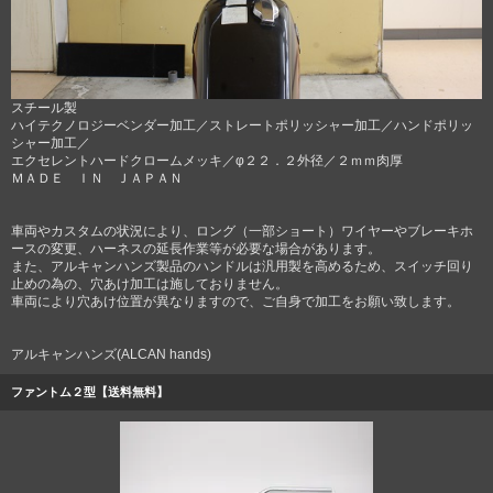
スチール製
ハイテクノロジーベンダー加工／ストレートポリッシャー加工／ハンドポリッ
シャー加工／
エクセレントハードクロームメッキ／φ２２．２外径／２ｍｍ肉厚
ＭＡＤＥ ＩＮ ＪＡＰＡＮ
車両やカスタムの状況により、ロング（一部ショート）ワイヤーやブレーキホ
ースの変更、ハーネスの延長作業等が必要な場合があります。
また、アルキャンハンズ製品のハンドルは汎用製を高めるため、スイッチ回り
止めの為の、穴あけ加工は施しておりません。
車両により穴あけ位置が異なりますので、ご自身で加工をお願い致します。
アルキャンハンズ(ALCAN hands)
ファントム２型【送料無料】