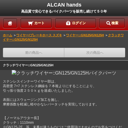
ALCAN hands
高品質で安心できるバイクパーツを販売し続けて５０年
カート
ログイン
検索
ホーム
＞
ワイヤー/ブレーキホース スズキ
＞
ワイヤー::GN125/GN125H
＞
クラッチワ
イヤー::GN125/GN125H
前の商品へ
次の商品へ
クラッチワイヤー::GN125/GN125H
ステンレスインナーワイヤー部は、
高密度 7×7 ステンレス鋼線を７本複よりにすることにより、
引っ張り強度２５０ｋｇを達成いたしました。
表面にはスウェージング加工を施し、
摩擦係数を軽減し軽やかなレバータッチを実現しております。
【ノーマルアウター長】
クラッチ：1110mm
※GN125-2F 等 末番が違うものにはご使用頂けませんのでお気をつけくだ