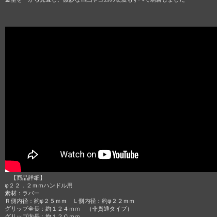
【商品詳細】
φ２２．２ｍｍハンドル用
素材：ラバー
Ｒ側内径：約φ２５ｍｍ Ｌ側内径：約φ２２ｍｍ
グリップ全長：約１２４ｍｍ （非貫通タイプ）
グリップ内長：約１２０ｍｍ