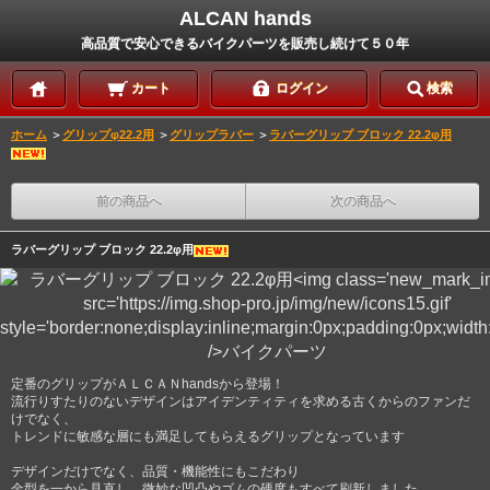
ALCAN hands
高品質で安心できるバイクパーツを販売し続けて５０年
カート
ログイン
検索
ホーム
＞
グリップφ22.2用
＞
グリップラバー
＞
ラバーグリップ ブロック 22.2φ用
前の商品へ
次の商品へ
ラバーグリップ ブロック 22.2φ用
定番のグリップがＡＬＣＡＮhandsから登場！
流行りすたりのないデザインはアイデンティティを求める古くからのファンだ
けでなく、
トレンドに敏感な層にも満足してもらえるグリップとなっています
デザインだけでなく、品質・機能性にもこだわり
金型を一から見直し、微妙な凹凸やゴムの硬度もすべて刷新しました