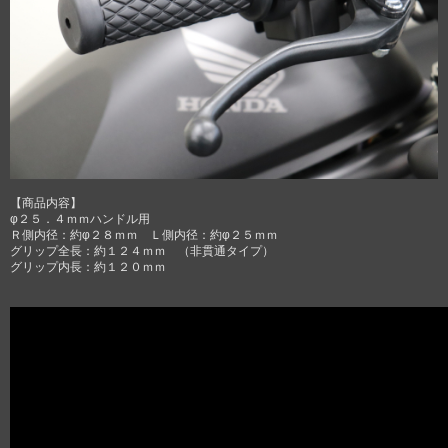
【商品内容】
φ２５．４ｍｍハンドル用
Ｒ側内径：約φ２８ｍｍ Ｌ側内径：約φ２５ｍｍ
グリップ全長：約１２４ｍｍ （非貫通タイプ）
グリップ内長：約１２０ｍｍ