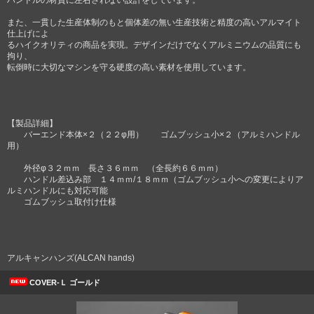
ハンドルの材質に左右されない設計をしています。
また、一貫した生産体制のもと個体差の無い生産技術と精度の高いアルマイト
仕上げによ
るハイクオリティの商品を実現。デザインだけでなくアルミニウムの品質にも
拘り、
転倒時に大切なマシンを守る硬度の高い素材を使用しています。
【製品詳細】
バーエンド本体×２（２２φ用） ゴムブッシュ小×２（アルミハンドル
用）
外径φ３２ｍｍ 長さ３６ｍｍ （全長約６６ｍｍ）
ハンドル差込み部 １４ｍｍ/１８ｍｍ（ゴムブッシュ小への変更によりア
ルミハンドルにも対応可能
ゴムブッシュ取付け仕様
アルキャンハンズ(ALCAN hands)
COVER-Ｌ ゴールド