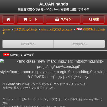
ALCAN hands
高品質で安心できるバイクパーツを販売し続けて５０年
カート
ログイン
検索
ホーム
＞
ステアリングパーツ
＞
バーエンドプロテクション
＞
COVER-Ｌ ゴール
ド
前の商品へ
次の商品へ
COVER-Ｌ ゴールド
ALCANhands(アルキャンハンズ)のバーエンドプロテクションは、
次世代に繋がるデザインを追求しました。
Ｃｏｖｅｒーl（カバー・エル）シリーズでは、ハンドル内径φ14㎜～φ19㎜に
対応