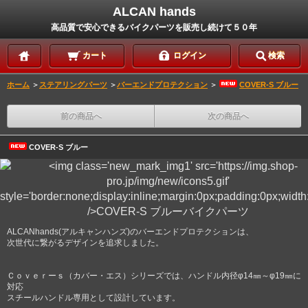
ALCAN hands
高品質で安心できるバイクパーツを販売し続けて５０年
カート
ログイン
検索
ホーム
＞
ステアリングパーツ
＞
バーエンドプロテクション
＞
COVER-S ブルー
前の商品へ
次の商品へ
COVER-S ブルー
ALCANhands(アルキャンハンズ)のバーエンドプロテクションは、
次世代に繋がるデザインを追求しました。
Ｃｏｖｅｒーｓ（カバー・エス）シリーズでは、ハンドル内径φ14㎜～φ19㎜に
対応
スチールハンドル専用として設計しています。