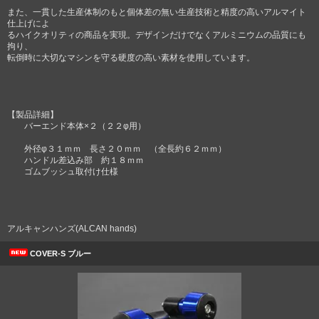
また、一貫した生産体制のもと個体差の無い生産技術と精度の高いアルマイト
仕上げによ
るハイクオリティの商品を実現。デザインだけでなくアルミニウムの品質にも
拘り、
転倒時に大切なマシンを守る硬度の高い素材を使用しています。
【製品詳細】
バーエンド本体×２（２２φ用）
外径φ３１ｍｍ 長さ２０ｍｍ （全長約６２ｍｍ）
ハンドル差込み部 約１８ｍｍ
ゴムブッシュ取付け仕様
アルキャンハンズ(ALCAN hands)
COVER-S ブルー