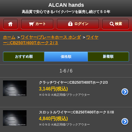
ALCAN hands
高品質で安心できるバイクパーツを販売し続けて５０年
カート
ログイン
検索
ホーム
＞
ワイヤー/ブレーキホース ホンダ
＞
ワイヤ
ー::CB250T/400Tホーク２/３
おすすめ順
価格順
新着順
1-6 / 6
クラッチワイヤー::CB250T/400Tホーク2/3
3,146円(税込)
ＨＯＮＤＡ純正同様/ブラックアウター
スロットルワイヤー::CB250T/400TホークⅡ/Ⅲ
4,840円(税込)
ＨＯＮＤＡ純正同様/ブラックアウター