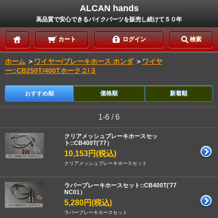
ALCAN hands
高品質で安心できるバイクパーツを販売し続けて５０年
カート
ログイン
検索
ホーム
＞
ワイヤー/ブレーキホース ホンダ
＞
ワイヤ
ー::CB250T/400Tホーク２/３
おすすめ順
価格順
新着順
1-6 / 6
クリアメッシュブレーキホースセッ
ト::CB400T('77）
10,153円(税込)
クリアメッシュブレーキホースセット
ラバーブレーキホースセット::CB400T('77
NC01）
5,280円(税込)
ラバーブレーキホースセット