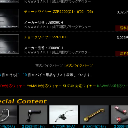
ＫＡＷＡＳＡＫＩＩ純正同様/ブラックアウター
チョークワイヤー::ZZR1200(C1～)('02～'06)
3,025
メーカー品番：JB036CH
ＫＡＷＡＳＡＫＩＩ純正同様/ブラックアウター
送料
チョークワイヤー::ZZR1100
3,025
メーカー品番：JB009CH
ＫＡＷＡＳＡＫＩＩ純正同様/ブラックアウター
送料
前のバイクパーツ |
次のバイクパーツ
3
]件のうち[
1
-
10
]件のバイク用品をリスト表示しています。
NDA対応ワイヤー
YAMAHA対応ワイヤー
SUZUKI対応ワイヤー
KAWASAKI対応ワ
00円(税込)
3,080円(税込)
5,720円(税込)
6,380円(税込)
3,388円