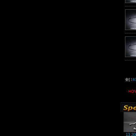
全[
16
HO
13,2