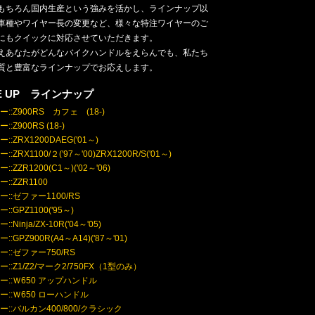
もちろん国内生産という強みを活かし、ラインナップ以
車種やワイヤー長の変更など、様々な特注ワイヤーのご
にもクイックに対応させていただきます。
えあなたがどんなバイクハンドルをえらんでも、私たち
質と豊富なラインナップでお応えします。
NE UP ラインナップ
::Z900RS カフェ (18-)
:Z900RS (18-)
::ZRX1200DAEG('01～)
:ZRX1100/２('97～'00)ZRX1200R/S('01～)
:ZZR1200(C1～)('02～'06)
::ZZR1100
::ゼファー1100/RS
::GPZ1100('95～)
:Ninja/ZX-10R('04～'05)
::GPZ900R(A4～A14)('87～'01)
::ゼファー750/RS
::Z1/Z2/マーク2/750FX（1型のみ）
ー::Ｗ650 アップハンドル
ー::Ｗ650 ローハンドル
ー::バルカン400/800/クラシック