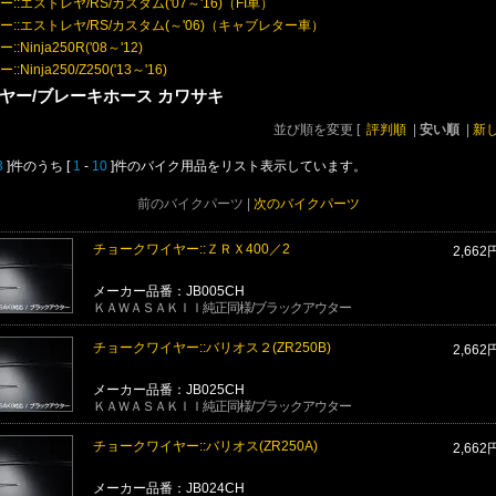
::エストレヤ/RS/カスタム('07～'16)（FI車）
ー::エストレヤ/RS/カスタム(～'06)（キャブレター車）
:Ninja250R('08～'12)
:Ninja250/Z250('13～'16)
ヤー/ブレーキホース カワサキ
並び順を変更
[
評判順
|
安い順
|
新
3
]件のうち [
1
-
10
]件のバイク用品をリスト表示しています。
前のバイクパーツ |
次のバイクパーツ
チョークワイヤー::ＺＲＸ400／2
2,662
メーカー品番：JB005CH
ＫＡＷＡＳＡＫＩＩ純正同様/ブラックアウター
チョークワイヤー::バリオス２(ZR250B)
2,662
メーカー品番：JB025CH
ＫＡＷＡＳＡＫＩＩ純正同様/ブラックアウター
チョークワイヤー::バリオス(ZR250A)
2,662
メーカー品番：JB024CH