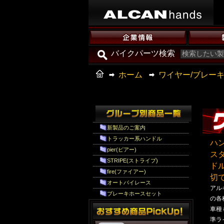
バイクパーツ検索
ホーム
ワイヤー/ブレー
新製品のご案内
トラッカー系ハンドル
ハ
pier(ピアー)
ス
STRIPE(ストライプ)
ド
fire(ファイアー)
切
オートバイレース
アル
ブレーキホースセット
の各
車種
準ラ