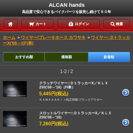
ALCAN hands
高品質で安心できるバイクパーツを販売し続けて５０年
カート
ログイン
検索
ホーム
＞
ワイヤー/ブレーキホース カワサキ
＞
ワイヤー::Dトラッカ
ーX('08～)(FI車)
おすすめ順
価格順
新着順
1-2 / 2
クラッチワイヤー::ＤトラッカーX／ＫＬＸ
250('08～’16)（FI車）
5,445円(税込)
ＫＡＷＡＳＡＫＩＩ純正同様/ブラックアウター
スロットルワイヤー::ＤトラッカーX／ＫＬＸ
250('08～'16)
7,260円(税込)