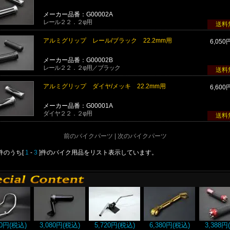
メーカー品番：G00002A
レール２２．２φ用
送料
アルミグリップ レール/ブラック 22.2mm用
6,050
メーカー品番：G00002B
レール２２．２φ用／ブラック
送料
アルミグリップ ダイヤ/メッキ 22.2mm用
6,600
メーカー品番：G00001A
ダイヤ２２．２φ用
送料
前のバイクパーツ | 次のバイクパーツ
]件のうち[
1
-
3
]件のバイク用品をリスト表示しています。
00円(税込)
3,080円(税込)
5,720円(税込)
6,380円(税込)
3,388円