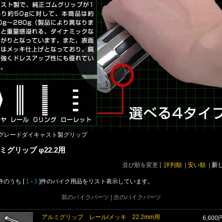
グレードダイキャスト製グリップ
ミグリップ φ22.2用
並び順を変更
[
評判順
|
安い順
|
新
]件のうち [
1
-
3
]件のバイク用品をリスト表示しています。
前のバイクパーツ | 次のバイクパーツ
アルミグリップ レール/メッキ 22.2mm用
6,600