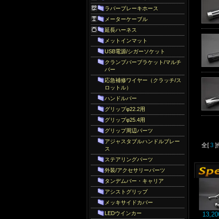
ラバーブレーキホース
メーターケーブル
延長ハーネス
メットインマット
USB電源/シガーソケット
クランプバーブラケット/マルチ
バー
応急補修ワイヤー（クラッチ/ス
ロットル）
ハンドルバー
グリップφ22.2用
グリップφ25.4用
グリップ周辺パーツ
アジャスタブルハンドルブレー
全[
3
ス
ステアリングパーツ
外装/アクセサリーパーツ
タンデムバー・キャリア
アシストグリップ
メッキサイドカバー
LEDウインカー
13,2