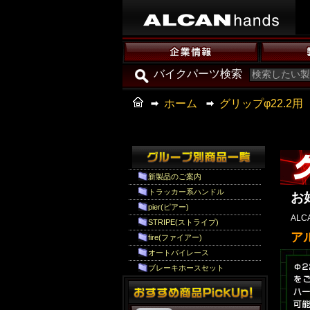
バイクパーツ検索
ホーム
グリップφ22.2用
新製品のご案内
トラッカー系ハンドル
お
pier(ピアー)
ALCA
STRIPE(ストライプ)
アル
fire(ファイアー)
オートバイレース
ブレーキホースセット