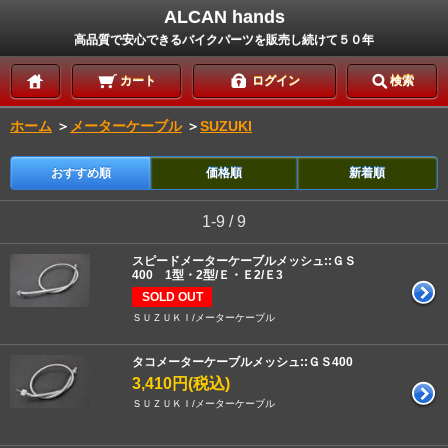
ALCAN hands
高品質で安心できるバイクパーツを販売し続けて５０年
カート
ログイン
検索
ホーム
＞
メーターケーブル
＞
SUZUKI
おすすめ順
価格順
新着順
1-9 / 9
スピードメーターケーブルメッシュ::ＧＳ
400 1型・2型/Ｅ・Ｅ2/Ｅ3
SOLD OUT
ＳＵＺＵＫＩ/メーターケーブル
タコメーターケーブルメッシュ::ＧＳ400
3,410円(税込)
ＳＵＺＵＫＩ/メーターケーブル