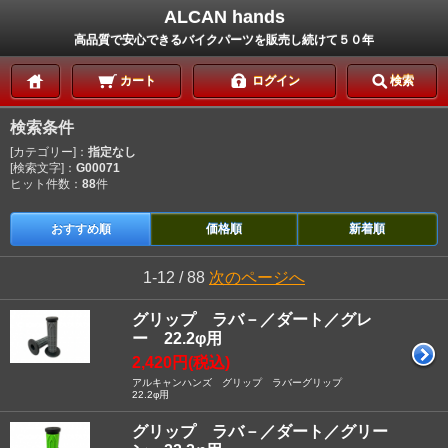
ALCAN hands
高品質で安心できるバイクパーツを販売し続けて５０年
カート
ログイン
検索
検索条件
[カテゴリー]：
指定なし
[検索文字]：
G00071
ヒット件数：
88
件
おすすめ順
価格順
新着順
1-12 / 88
次のページへ
グリップ ラバ－／ダート／グレ
ー 22.2φ用
2,420円(税込)
アルキャンハンズ グリップ ラバーグリップ
22.2φ用
グリップ ラバ－／ダート／グリー