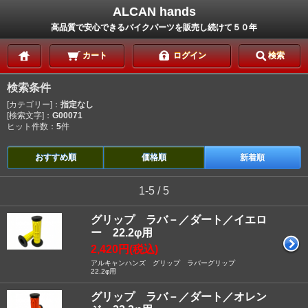
ALCAN hands
高品質で安心できるバイクパーツを販売し続けて５０年
カート
ログイン
検索
検索条件
[カテゴリー]：
指定なし
[検索文字]：
G00071
ヒット件数：
5
件
おすすめ順
価格順
新着順
1-5 / 5
グリップ ラバ－／ダート／イエロ
ー 22.2φ用
2,420円(税込)
アルキャンハンズ グリップ ラバーグリップ
22.2φ用
グリップ ラバ－／ダート／オレン