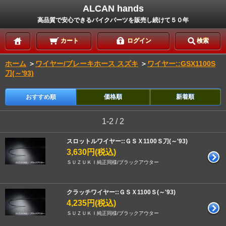
ALCAN hands
高品質で安心できるバイクパーツを販売し続けて５０年
カート
ログイン
検索
ホーム
＞
ワイヤー/ブレーキホース スズキ
＞
ワイヤー::GSX1100S
刀(～'93)
おすすめ順
価格順
新着順
1-2 / 2
スロットルワイヤー::ＧＳＸ1100Ｓ刀(～'93)
3,630円(税込)
ＳＵＺＵＫＩ純正同様/ブラックアウター
クラッチワイヤー::ＧＳＸ1100Ｓ(～'93)
4,235円(税込)
ＳＵＺＵＫＩ純正同様/ブラックアウター