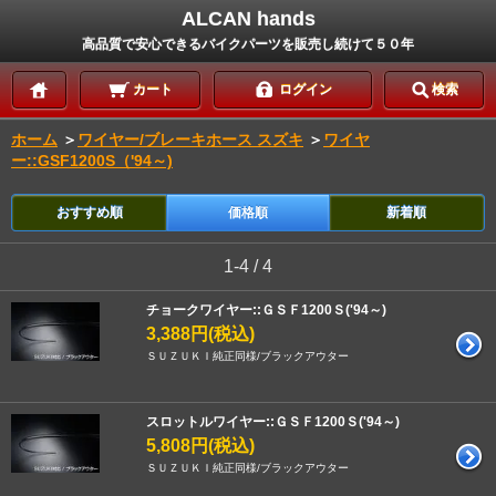
ALCAN hands
高品質で安心できるバイクパーツを販売し続けて５０年
カート
ログイン
検索
ホーム
＞
ワイヤー/ブレーキホース スズキ
＞
ワイヤ
ー::GSF1200S（'94～)
おすすめ順
価格順
新着順
1-4 / 4
チョークワイヤー::ＧＳＦ1200Ｓ('94～)
3,388円(税込)
ＳＵＺＵＫＩ純正同様/ブラックアウター
スロットルワイヤー::ＧＳＦ1200Ｓ('94～)
5,808円(税込)
ＳＵＺＵＫＩ純正同様/ブラックアウター