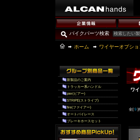
バイクパーツ検索
ホーム
ワイヤーオプショ
新製品のご案内
トラッカー系ハンドル
ワイ
pier(ピアー)
STRIPE(ストライプ)
fire(ファイアー)
全[
9
オートバイレース
ブレーキホースセット