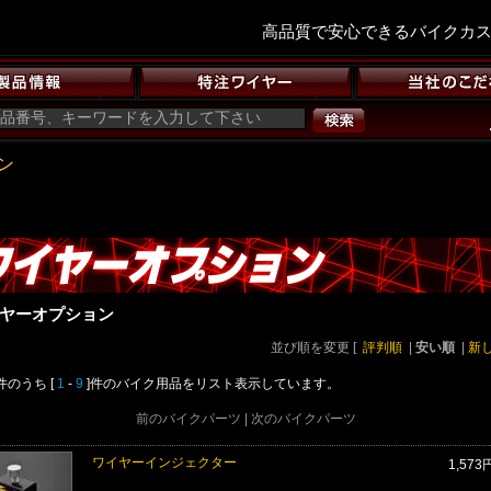
高品質で安心できるバイクカ
ン
ヤーオプション
並び順を変更
[
評判順
|
安い順
|
新
]件のうち [
1
-
9
]件のバイク用品をリスト表示しています。
前のバイクパーツ | 次のバイクパーツ
ワイヤーインジェクター
1,573