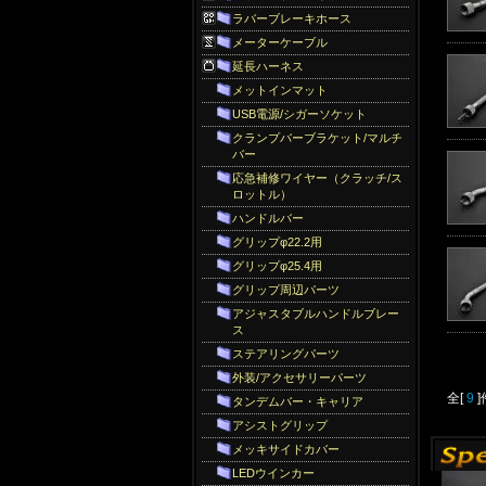
ラバーブレーキホース
メーターケーブル
延長ハーネス
メットインマット
USB電源/シガーソケット
クランプバーブラケット/マルチ
バー
応急補修ワイヤー（クラッチ/ス
ロットル）
ハンドルバー
グリップφ22.2用
グリップφ25.4用
グリップ周辺パーツ
アジャスタブルハンドルブレー
ス
ステアリングパーツ
外装/アクセサリーパーツ
全[
9
タンデムバー・キャリア
アシストグリップ
メッキサイドカバー
LEDウインカー