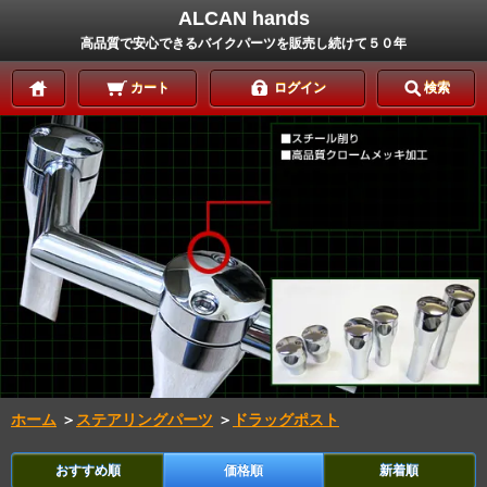
ALCAN hands
高品質で安心できるバイクパーツを販売し続けて５０年
カート
ログイン
検索
ホーム
＞
ステアリングパーツ
＞
ドラッグポスト
おすすめ順
価格順
新着順